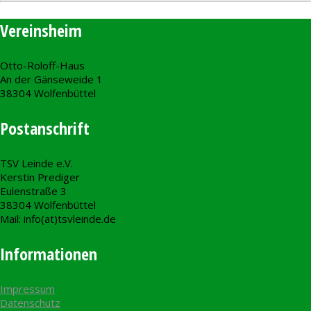
Vereinsheim
Otto-Roloff-Haus
An der Gänseweide 1
38304 Wolfenbüttel
Postanschrift
TSV Leinde e.V.
Kerstin Prediger
Eulenstraße 3
38304 Wolfenbüttel
Mail: info(at)tsvleinde.de
Informationen
Impressum
Datenschutz