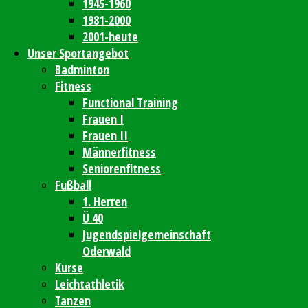
1945-1960
1981-2000
2001-heute
Unser Sportangebot
Badminton
Fitness
Functional Training
Frauen I
Frauen II
Männerfitness
Seniorenfitness
Fußball
1. Herren
Ü 40
Jugendspielgemeinschaft
Oderwald
Kurse
Leichtathletik
Tanzen