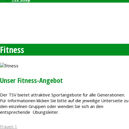
Bleibt auf dem neusten Stand mit unserem TSV Newsletter
Feierlichkeiten zum 80-jährigen Bestehen am 11. und 12.
September 2026
Freie Plätze bei den Windelpupsern
Ab sofort Tennis für Kinder ab 8 Jahren
Fitness
Unser Fitness-Angebot
Der TSV bietet attraktive Sportangebote für alle Generationen.
Für Informationen klicken Sie bitte auf die jeweilige Unterseite zu
den einzelnen Gruppen oder wenden Sie sich an den
entsprechende Übungsleiter.
Frauen 1