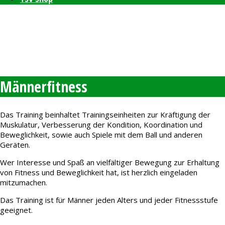
Bleibt auf dem neusten Stand mit unserem TSV Newsletter
Feierlichkeiten zum 80-jährigen Bestehen am 11. und 12.
September 2026
Freie Plätze bei den Windelpupsern
Ab sofort Tennis für Kinder ab 8 Jahren
Männerfitness
Das Training beinhaltet Trainingseinheiten zur Kräftigung der
Muskulatur, Verbesserung der Kondition, Koordination und
Beweglichkeit, sowie auch Spiele mit dem Ball und anderen
Geräten.
Wer Interesse und Spaß an vielfältiger Bewegung zur Erhaltung
von Fitness und Beweglichkeit hat, ist herzlich eingeladen
mitzumachen.
Das Training ist für Männer jeden Alters und jeder Fitnessstufe
geeignet.