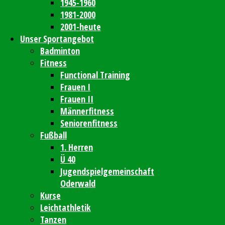
1945-1960
1981-2000
2001-heute
Unser Sportangebot
Badminton
Fitness
Functional Training
Frauen I
Frauen II
Männerfitness
Seniorenfitness
Fußball
1. Herren
Ü 40
Jugendspielgemeinschaft
Oderwald
Kurse
Leichtathletik
Tanzen