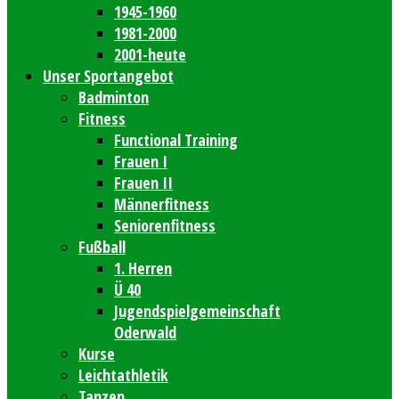
1945-1960
1981-2000
2001-heute
Unser Sportangebot
Badminton
Fitness
Functional Training
Frauen I
Frauen II
Männerfitness
Seniorenfitness
Fußball
1. Herren
Ü 40
Jugendspielgemeinschaft
Oderwald
Kurse
Leichtathletik
Tanzen