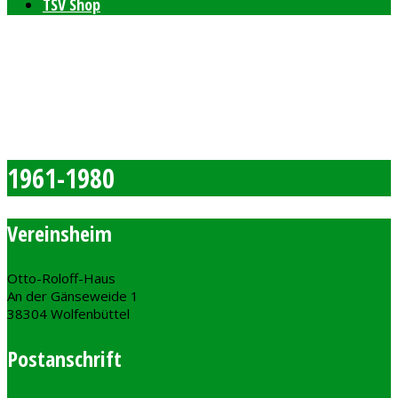
TSV Shop
Bleibt auf dem neusten Stand mit unserem TSV
Newsletter
Feierlichkeiten zum 80-jährigen Bestehen am 11. und 12.
September 2026
Freie Plätze bei den Windelpupsern
Ab sofort Tennis für Kinder ab 8 Jahren
1961-1980
Vereinsheim
Otto-Roloff-Haus
An der Gänseweide 1
38304 Wolfenbüttel
Postanschrift