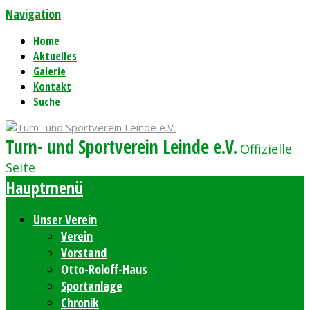
Navigation
Home
Aktuelles
Galerie
Kontakt
Suche
Turn- und Sportverein Leinde e.V.
Offizielle
Seite
Hauptmenü
Unser Verein
Verein
Vorstand
Otto-Roloff-Haus
Sportanlage
Chronik