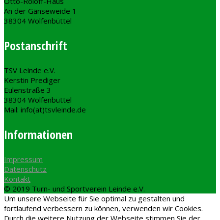
Otto-Roloff-Haus
An der Gänseweide 1
38304 Wolfenbüttel
Postanschrift
TSV Leinde e.V.
Kerstin Prediger
Eulenstraße 3
38304 Wolfenbüttel
Mail: info(at)tsvleinde.de
Informationen
Impressum
Datenschutz
Kontakt
© 2019 Turn- und Sportverein Leinde e.V.
Um unsere Webseite für Sie optimal zu gestalten und
fortlaufend verbessern zu können, verwenden wir Cookies.
Durch die weitere Nutzung der Webseite stimmen Sie der