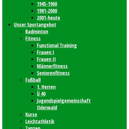
1945-1960
1981-2000
2001-heute
Unser Sportangebot
Badminton
Fitness
Functional Training
Frauen I
Frauen II
Männerfitness
Seniorenfitness
Fußball
1. Herren
Ü 40
Jugendspielgemeinschaft
Oderwald
Kurse
Leichtathletik
Tanzen