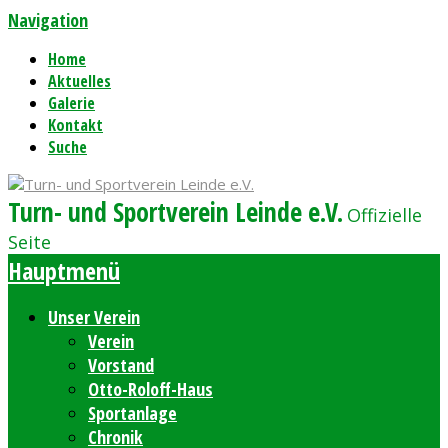
Navigation
Home
Aktuelles
Galerie
Kontakt
Suche
Turn- und Sportverein Leinde e.V.
Offizielle
Seite
Hauptmenü
Unser Verein
Verein
Vorstand
Otto-Roloff-Haus
Sportanlage
Chronik