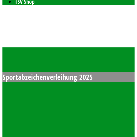
TSV Shop
Bleibt auf dem neusten Stand mit unserem TSV
Newsletter
Feierlichkeiten zum 80-jährigen Bestehen am 11. und 12.
September 2026
Freie Plätze bei den Windelpupsern
Ab sofort Tennis für Kinder ab 8 Jahren
Sportabzeichenverleihung 2025