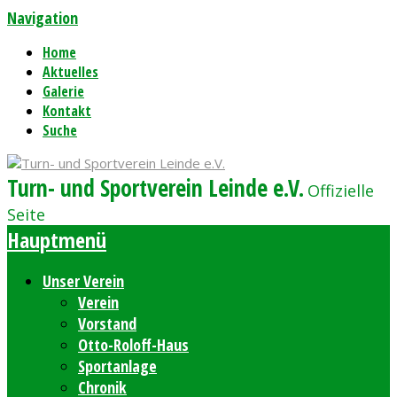
Navigation
Home
Aktuelles
Galerie
Kontakt
Suche
Turn- und Sportverein Leinde e.V.
Offizielle
Seite
Hauptmenü
Unser Verein
Verein
Vorstand
Otto-Roloff-Haus
Sportanlage
Chronik