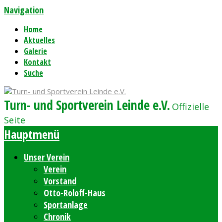
Navigation
Home
Aktuelles
Galerie
Kontakt
Suche
Turn- und Sportverein Leinde e.V.
Offizielle
Seite
Hauptmenü
Unser Verein
Verein
Vorstand
Otto-Roloff-Haus
Sportanlage
Chronik