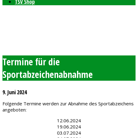
TSV Shop
Bleibt auf dem neusten Stand mit unserem TSV
Newsletter
Feierlichkeiten zum 80-jährigen Bestehen am 11. und 12.
September 2026
Freie Plätze bei den Windelpupsern
Ab sofort Tennis für Kinder ab 8 Jahren
Termine für die
Sportabzeichenabnahme
9. Juni 2024
Folgende Termine werden zur Abnahme des Sportabzeichens
angeboten:
12.06.2024
19.06.2024
03.07.2024