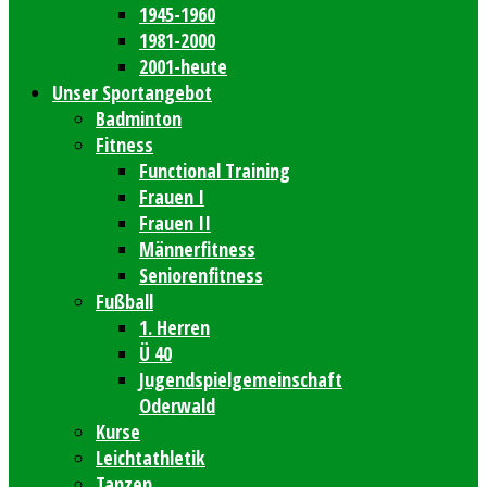
1945-1960
1981-2000
2001-heute
Unser Sportangebot
Badminton
Fitness
Functional Training
Frauen I
Frauen II
Männerfitness
Seniorenfitness
Fußball
1. Herren
Ü 40
Jugendspielgemeinschaft
Oderwald
Kurse
Leichtathletik
Tanzen