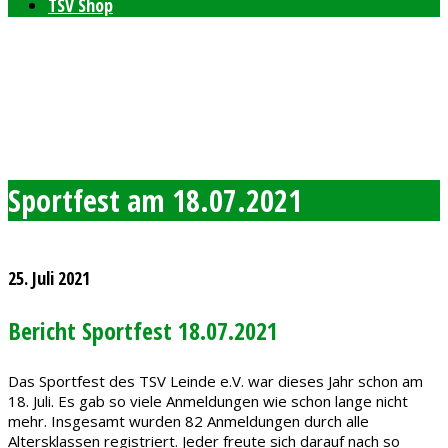
TSV Shop
Bleibt auf dem neusten Stand mit unserem TSV
Newsletter
Feierlichkeiten zum 80-jährigen Bestehen am 11. und 12.
September 2026
Freie Plätze bei den Windelpupsern
Ab sofort Tennis für Kinder ab 8 Jahren
Sportfest am 18.07.2021
25. Juli 2021
Bericht Sportfest 18.07.2021
Das Sportfest des TSV Leinde e.V. war dieses Jahr schon am
18. Juli. Es gab so viele Anmeldungen wie schon lange nicht
mehr. Insgesamt wurden 82 Anmeldungen durch alle
Altersklassen registriert. Jeder freute sich darauf nach so