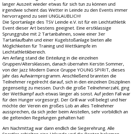
langer Auszeit wieder etwas für sich tun zu können und
irgendwie scheint das Wetter in Leinde zu den Events immer
hervorragend zu sein! UNGLAUBLICH!
Die Sportanlage des TSV Leinde e.V. ist für ein Leichtathletik
Event dieser Art bestens geeignet. Eine erstklassige
Sprunggrube mit 2 Tartanbahnen, sowie einer 3er
Tartanlaufbahn und einer Kugelstoßanlage bieten alle
Möglichkeiten für Training und Wettkämpfe im
Leichtathletikbereich.
Am Anfang stand die Einteilung in die einzelnen
Gruppen/Altersklassen, danach übernahm Kerstin Sommer,
von der Jazz Modern Dance Gruppe YOUNG SPIRIT, dieses
Jahr das Aufwärmprogramm. Anschließend brannten die
Teilnehmer regelrecht darauf, sich in den einzelnen Disziplinen
gegenseitig zu messen. Durch die große Teilnehmerzahl, ging
der Wettkampf auch etwas länger als sonst. Auf jeden Fall war
für den Hunger vorgesorgt. Der Grill war voll belegt und hier
möchte der Verein ein großes Lob an alles Teilnehmer
aussprechen, da sich jeder beim Anstellen, sehr vorbildlich an
die geltenden Regelungen gehalten hat!
Am Nachmittag war dann endlich die Siegerehrung. Alle
Sportler erhielten eine Urkunde und die Besten bekamen