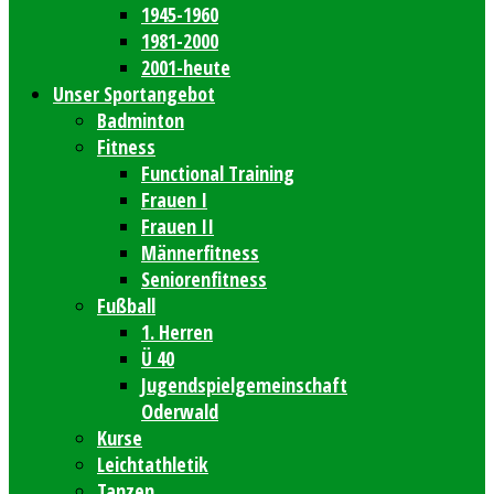
1945-1960
1981-2000
2001-heute
Unser Sportangebot
Badminton
Fitness
Functional Training
Frauen I
Frauen II
Männerfitness
Seniorenfitness
Fußball
1. Herren
Ü 40
Jugendspielgemeinschaft
Oderwald
Kurse
Leichtathletik
Tanzen