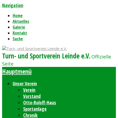
Navigation
Home
Aktuelles
Galerie
Kontakt
Suche
Turn- und Sportverein Leinde e.V.
Offizielle
Seite
Hauptmenü
Unser Verein
Verein
Vorstand
Otto-Roloff-Haus
Sportanlage
Chronik