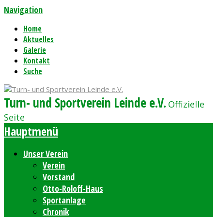
Navigation
Home
Aktuelles
Galerie
Kontakt
Suche
Turn- und Sportverein Leinde e.V.
Offizielle
Seite
Hauptmenü
Unser Verein
Verein
Vorstand
Otto-Roloff-Haus
Sportanlage
Chronik