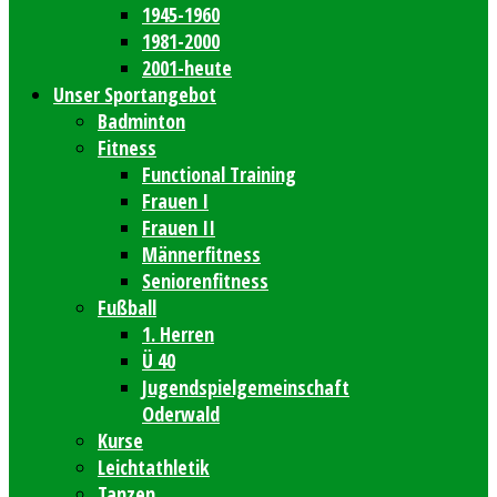
1945-1960
1981-2000
2001-heute
Unser Sportangebot
Badminton
Fitness
Functional Training
Frauen I
Frauen II
Männerfitness
Seniorenfitness
Fußball
1. Herren
Ü 40
Jugendspielgemeinschaft
Oderwald
Kurse
Leichtathletik
Tanzen