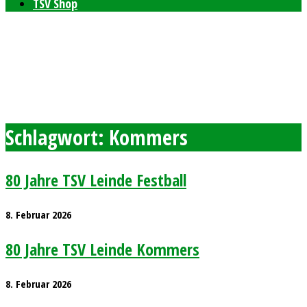
TSV Shop
Bleibt auf dem neusten Stand mit unserem TSV
Newsletter
Feierlichkeiten zum 80-jährigen Bestehen am 11. und 12.
September 2026
Freie Plätze bei den Windelpupsern
Ab sofort Tennis für Kinder ab 8 Jahren
Schlagwort:
Kommers
80 Jahre TSV Leinde Festball
8. Februar 2026
80 Jahre TSV Leinde Kommers
8. Februar 2026