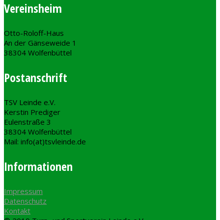
Vereinsheim
Otto-Roloff-Haus
An der Gänseweide 1
38304 Wolfenbüttel
Postanschrift
TSV Leinde e.V.
Kerstin Prediger
Eulenstraße 3
38304 Wolfenbüttel
Mail: info(at)tsvleinde.de
Informationen
Impressum
Datenschutz
Kontakt