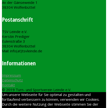
An der Gänseweide 1
38304 Wolfenbüttel
Postanschrift
TSV Leinde e.V.
Kerstin Prediger
Eulenstraße 3
38304 Wolfenbüttel
Mail: info(at)tsvleinde.de
Informationen
Impressum
Datenschutz
Kontakt
© 2019 Turn- und Sportverein Leinde e.V.
Um unsere Webseite für Sie optimal zu gestalten und
fortlaufend verbessern zu können, verwenden wir Cookies.
Durch die weitere Nutzung der Webseite stimmen Sie der