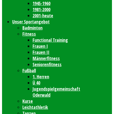
1945-1960
1981-2000
2001-heute
Unser Sportangebot
Badminton
Fitness
Functional Training
Frauen I
Frauen II
Männerfitness
Seniorenfitness
Fußball
1. Herren
Ü 40
Jugendspielgemeinschaft
Oderwald
Kurse
Leichtathletik
Tanzen