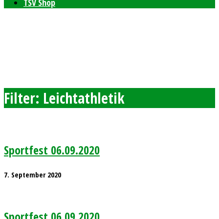
TSV Shop
Bleibt auf dem neusten Stand mit unserem TSV
Newsletter
Feierlichkeiten zum 80-jährigen Bestehen am 11. und 12.
September 2026
Freie Plätze bei den Windelpupsern
Ab sofort Tennis für Kinder ab 8 Jahren
Filter:
Leichtathletik
Sportfest 06.09.2020
7. September 2020
Sportfest 06.09.2020