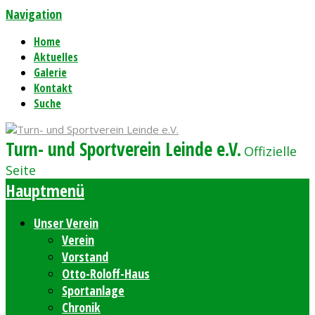
Navigation
Home
Aktuelles
Galerie
Kontakt
Suche
Turn- und Sportverein Leinde e.V.
Offizielle
Seite
Hauptmenü
Unser Verein
Verein
Vorstand
Otto-Roloff-Haus
Sportanlage
Chronik