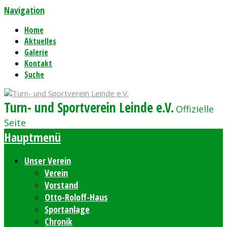
Navigation
Home
Aktuelles
Galerie
Kontakt
Suche
Turn- und Sportverein Leinde e.V.
Offizielle
Seite
Hauptmenü
Unser Verein
Verein
Vorstand
Otto-Roloff-Haus
Sportanlage
Chronik