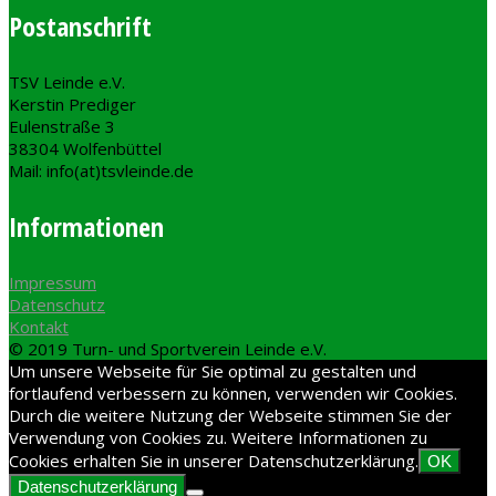
Postanschrift
TSV Leinde e.V.
Kerstin Prediger
Eulenstraße 3
38304 Wolfenbüttel
Mail: info(at)tsvleinde.de
Informationen
Impressum
Datenschutz
Kontakt
© 2019 Turn- und Sportverein Leinde e.V.
Um unsere Webseite für Sie optimal zu gestalten und
fortlaufend verbessern zu können, verwenden wir Cookies.
Durch die weitere Nutzung der Webseite stimmen Sie der
Verwendung von Cookies zu. Weitere Informationen zu
Cookies erhalten Sie in unserer Datenschutzerklärung.
OK
Datenschutzerklärung