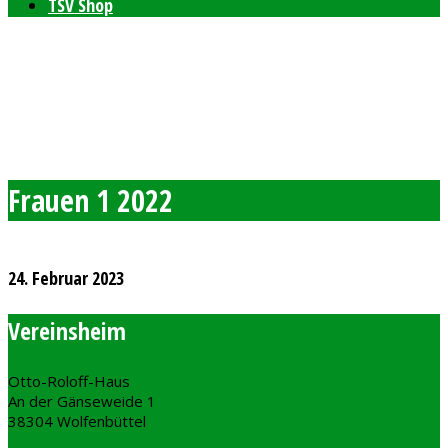
TSV Shop
Bleibt auf dem neusten Stand mit unserem TSV
Newsletter
Feierlichkeiten zum 80-jährigen Bestehen am 11. und 12.
September 2026
Freie Plätze bei den Windelpupsern
Ab sofort Tennis für Kinder ab 8 Jahren
Frauen 1 2022
24. Februar 2023
Vereinsheim
Otto-Roloff-Haus
An der Gänseweide 1
38304 Wolfenbüttel