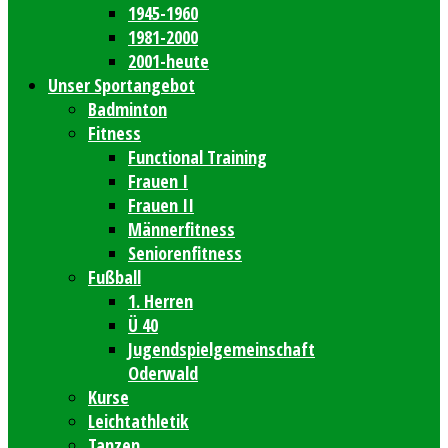
1945-1960
1981-2000
2001-heute
Unser Sportangebot
Badminton
Fitness
Functional Training
Frauen I
Frauen II
Männerfitness
Seniorenfitness
Fußball
1. Herren
Ü 40
Jugendspielgemeinschaft
Oderwald
Kurse
Leichtathletik
Tanzen