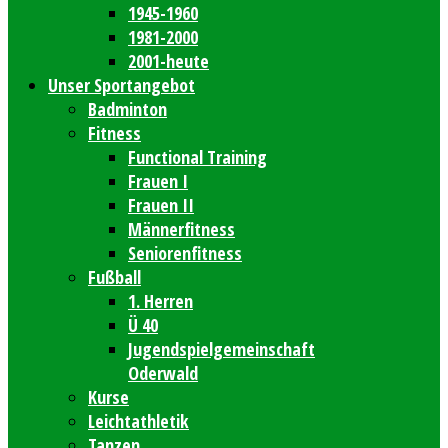
1945-1960
1981-2000
2001-heute
Unser Sportangebot
Badminton
Fitness
Functional Training
Frauen I
Frauen II
Männerfitness
Seniorenfitness
Fußball
1. Herren
Ü 40
Jugendspielgemeinschaft
Oderwald
Kurse
Leichtathletik
Tanzen