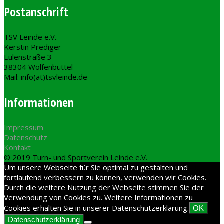
Postanschrift
TSV Leinde e.V.
Kerstin Prediger
Eulenstraße 3
38304 Wolfenbüttel
Mail: info(at)tsvleinde.de
Informationen
Impressum
Datenschutz
Kontakt
© 2019 Turn- und Sportverein Leinde e.V.
Um unsere Webseite für Sie optimal zu gestalten und
fortlaufend verbessern zu können, verwenden wir Cookies.
Durch die weitere Nutzung der Webseite stimmen Sie der
Verwendung von Cookies zu. Weitere Informationen zu
Cookies erhalten Sie in unserer Datenschutzerklärung.
OK
Datenschutzerklärung