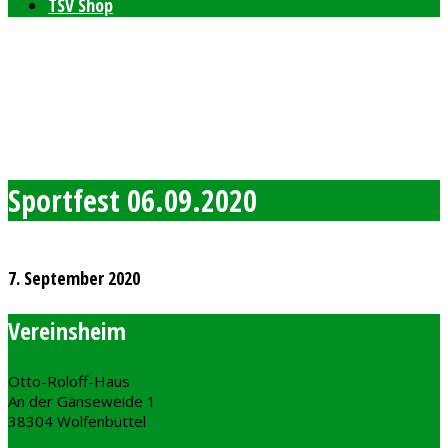
TSV Shop
Bleibt auf dem neusten Stand mit unserem TSV
Newsletter
Feierlichkeiten zum 80-jährigen Bestehen am 11. und 12.
September 2026
Freie Plätze bei den Windelpupsern
Ab sofort Tennis für Kinder ab 8 Jahren
Sportfest 06.09.2020
7. September 2020
Vereinsheim
Otto-Roloff-Haus
An der Gänseweide 1
38304 Wolfenbüttel