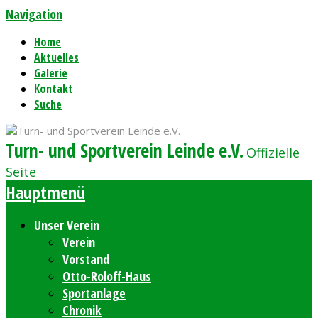
Navigation
Home
Aktuelles
Galerie
Kontakt
Suche
Turn- und Sportverein Leinde e.V.
Offizielle
Seite
Hauptmenü
Unser Verein
Verein
Vorstand
Otto-Roloff-Haus
Sportanlage
Chronik