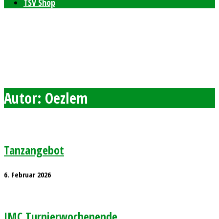
TSV Shop
Bleibt auf dem neusten Stand mit unserem TSV
Newsletter
Feierlichkeiten zum 80-jährigen Bestehen am 11. und 12.
September 2026
Freie Plätze bei den Windelpupsern
Ab sofort Tennis für Kinder ab 8 Jahren
Autor:
Oezlem
Tanzangebot
6. Februar 2026
JMC Turnierwochenende