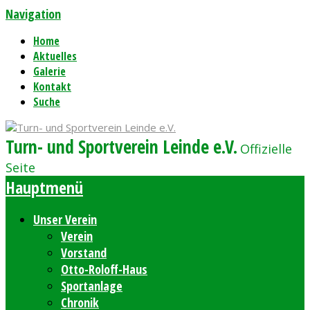
Navigation
Home
Aktuelles
Galerie
Kontakt
Suche
Turn- und Sportverein Leinde e.V.
Offizielle
Seite
Hauptmenü
Unser Verein
Verein
Vorstand
Otto-Roloff-Haus
Sportanlage
Chronik