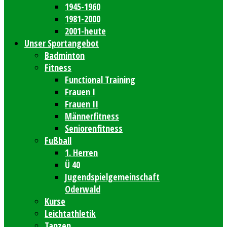
1945-1960
1981-2000
2001-heute
Unser Sportangebot
Badminton
Fitness
Functional Training
Frauen I
Frauen II
Männerfitness
Seniorenfitness
Fußball
1. Herren
Ü 40
Jugendspielgemeinschaft
Oderwald
Kurse
Leichtathletik
Tanzen