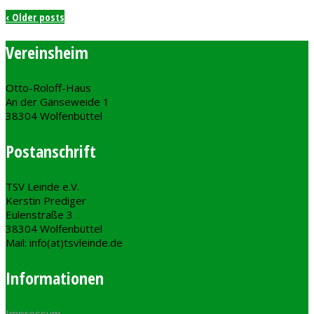
‹ Older posts
Vereinsheim
Otto-Roloff-Haus
An der Gänseweide 1
38304 Wolfenbüttel
Postanschrift
TSV Leinde e.V.
Kerstin Prediger
Eulenstraße 3
38304 Wolfenbüttel
Mail: info(at)tsvleinde.de
Informationen
Impressum