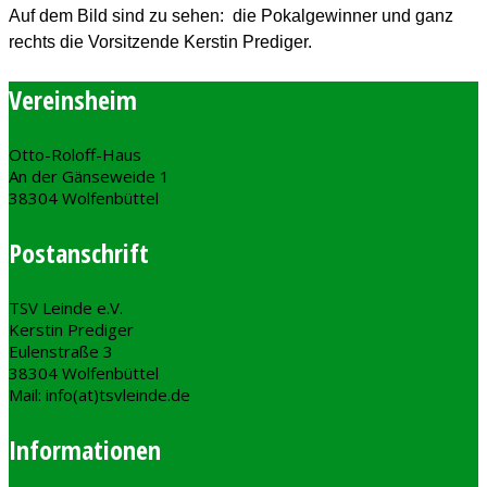
Auf dem Bild sind zu sehen:
die Pokalgewinner und ganz
rechts die Vorsitzende Kerstin Prediger.
Vereinsheim
Otto-Roloff-Haus
An der Gänseweide 1
38304 Wolfenbüttel
Postanschrift
TSV Leinde e.V.
Kerstin Prediger
Eulenstraße 3
38304 Wolfenbüttel
Mail: info(at)tsvleinde.de
Informationen