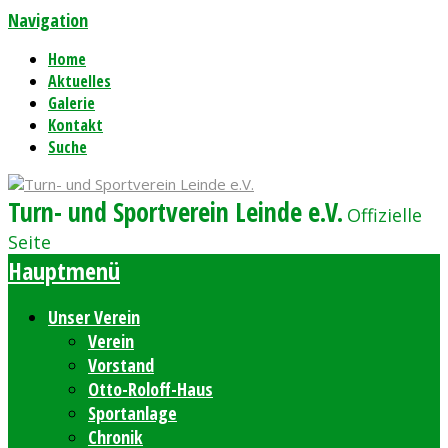
Navigation
Home
Aktuelles
Galerie
Kontakt
Suche
Turn- und Sportverein Leinde e.V.
Offizielle
Seite
Hauptmenü
Unser Verein
Verein
Vorstand
Otto-Roloff-Haus
Sportanlage
Chronik