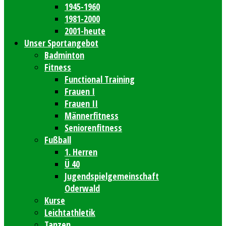
1945-1960
1981-2000
2001-heute
Unser Sportangebot
Badminton
Fitness
Functional Training
Frauen I
Frauen II
Männerfitness
Seniorenfitness
Fußball
1. Herren
Ü 40
Jugendspielgemeinschaft
Oderwald
Kurse
Leichtathletik
Tanzen