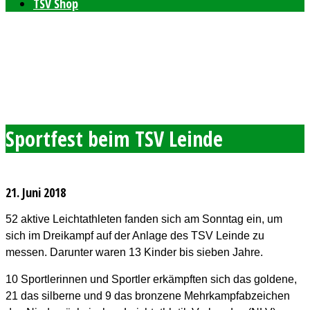
TSV Shop
Bleibt auf dem neusten Stand mit unserem TSV
Newsletter
Feierlichkeiten zum 80-jährigen Bestehen am 11. und 12.
September 2026
Freie Plätze bei den Windelpupsern
Ab sofort Tennis für Kinder ab 8 Jahren
Sportfest beim TSV Leinde
21. Juni 2018
52 aktive Leichtathleten fanden sich am Sonntag ein, um
sich im Dreikampf auf der Anlage des TSV Leinde zu
messen. Darunter waren 13 Kinder bis sieben Jahre.
10 Sportlerinnen und Sportler erkämpften sich das goldene,
21 das silberne und 9 das bronzene Mehrkampfabzeichen