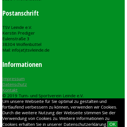
Postanschrift
TSV Leinde e.V.
Kerstin Prediger
Eulenstraße 3
38304 Wolfenbüttel
Mail: info(at)tsvleinde.de
Informationen
Impressum
Datenschutz
Kontakt
© 2019 Turn- und Sportverein Leinde e.V.
Um unsere Webseite für Sie optimal zu gestalten und
fortlaufend verbessern zu können, verwenden wir Cookies.
Durch die weitere Nutzung der Webseite stimmen Sie der
Verwendung von Cookies zu. Weitere Informationen zu
Cookies erhalten Sie in unserer Datenschutzerklärung.
OK