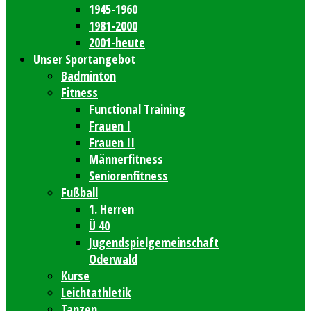
1945-1960
1981-2000
2001-heute
Unser Sportangebot
Badminton
Fitness
Functional Training
Frauen I
Frauen II
Männerfitness
Seniorenfitness
Fußball
1. Herren
Ü 40
Jugendspielgemeinschaft
Oderwald
Kurse
Leichtathletik
Tanzen