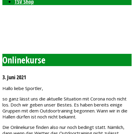
TSV Shop
Bleibt auf dem neusten Stand mit unserem TSV
Newsletter
Feierlichkeiten zum 80-jährigen Bestehen am 11. und 12.
September 2026
Freie Plätze bei den Windelpupsern
Ab sofort Tennis für Kinder ab 8 Jahren
Onlinekurse
3. Juni 2021
Hallo liebe Sportler,
so ganz lässt uns die aktuelle Situation mit Corona noch nicht
los. Doch wir geben unser Bestes. Es haben bereits einige
Gruppen mit dem Outdoortraining begonnen. Wann wir in die
Hallen dürfen ist noch nicht bekannt.
Die Onlinekurse finden also nur noch bedingt statt. Nämlich,
dann wenn das Wetter das Outdoortraining nicht zulässt.