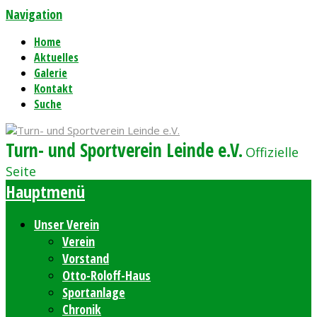
Navigation
Home
Aktuelles
Galerie
Kontakt
Suche
Turn- und Sportverein Leinde e.V.
Offizielle
Seite
Hauptmenü
Unser Verein
Verein
Vorstand
Otto-Roloff-Haus
Sportanlage
Chronik