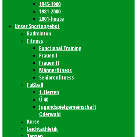
1945-1960
1981-2000
2001-heute
Unser Sportangebot
Badminton
Fitness
Functional Training
Frauen I
Frauen II
Männerfitness
Seniorenfitness
Fußball
1. Herren
Ü 40
Jugendspielgemeinschaft
Oderwald
Kurse
Leichtathletik
Tanzen