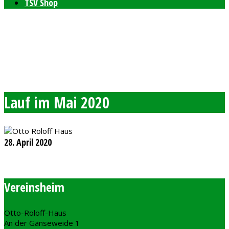
TSV Shop
Bleibt auf dem neusten Stand mit unserem TSV
Newsletter
Feierlichkeiten zum 80-jährigen Bestehen am 11. und 12.
September 2026
Freie Plätze bei den Windelpupsern
Ab sofort Tennis für Kinder ab 8 Jahren
Lauf im Mai 2020
28. April 2020
Vereinsheim
Otto-Roloff-Haus
An der Gänseweide 1