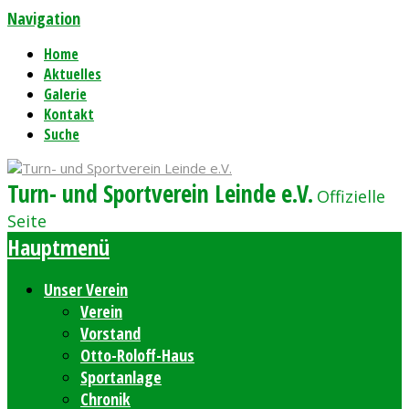
Navigation
Home
Aktuelles
Galerie
Kontakt
Suche
Turn- und Sportverein Leinde e.V.
Offizielle
Seite
Hauptmenü
Unser Verein
Verein
Vorstand
Otto-Roloff-Haus
Sportanlage
Chronik